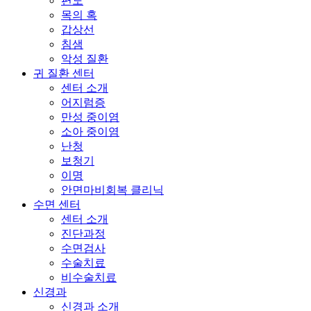
편도
목의 혹
갑상선
침샘
악성 질환
귀 질환 센터
센터 소개
어지럼증
만성 중이염
소아 중이염
난청
보청기
이명
안면마비회복 클리닉
수면 센터
센터 소개
진단과정
수면검사
수술치료
비수술치료
신경과
신경과 소개