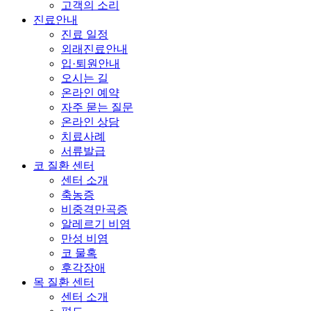
고객의 소리
진료안내
진료 일정
외래진료안내
입·퇴원안내
오시는 길
온라인 예약
자주 묻는 질문
온라인 상담
치료사례
서류발급
코 질환 센터
센터 소개
축농증
비중격만곡증
알레르기 비염
만성 비염
코 물혹
후각장애
목 질환 센터
센터 소개