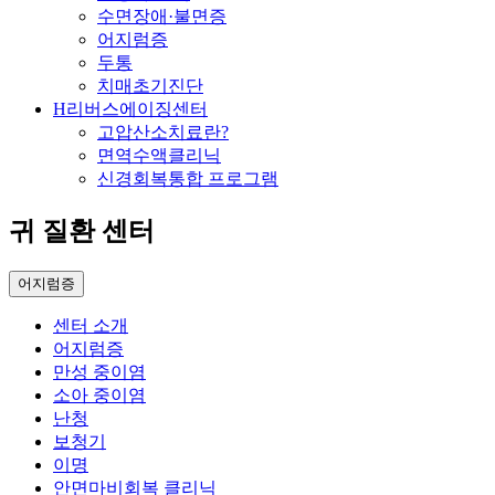
수면장애·불면증
어지럼증
두통
치매초기진단
H리버스에이징센터
고압산소치료란?
면역수액클리닉
신경회복통합 프로그램
귀 질환 센터
어지럼증
센터 소개
어지럼증
만성 중이염
소아 중이염
난청
보청기
이명
안면마비회복 클리닉