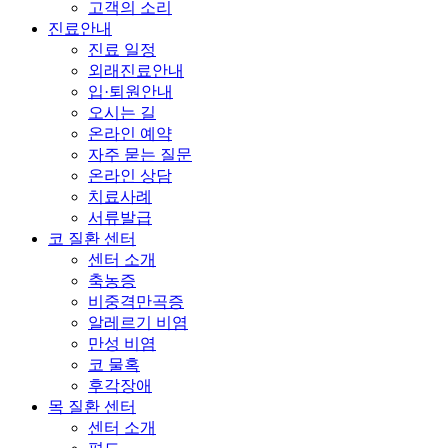
고객의 소리
진료안내
진료 일정
외래진료안내
입·퇴원안내
오시는 길
온라인 예약
자주 묻는 질문
온라인 상담
치료사례
서류발급
코 질환 센터
센터 소개
축농증
비중격만곡증
알레르기 비염
만성 비염
코 물혹
후각장애
목 질환 센터
센터 소개