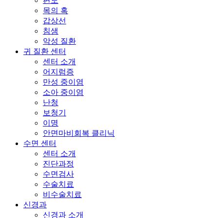
편도
목의 혹
갑상선
침샘
악성 질환
귀 질환 센터
센터 소개
어지럼증
만성 중이염
소아 중이염
난청
보청기
이명
안면마비회복 클리닉
수면 센터
센터 소개
진단과정
수면검사
수술치료
비수술치료
신경과
신경과 소개