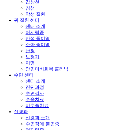
갑상선
침샘
악성 질환
귀 질환 센터
센터 소개
어지럼증
만성 중이염
소아 중이염
난청
보청기
이명
안면마비회복 클리닉
수면 센터
센터 소개
진단과정
수면검사
수술치료
비수술치료
신경과
신경과 소개
수면장애·불면증
어지럼증