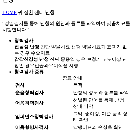
HOME
귀 질환 센터
난청
“정밀검사를 통해 난청의 원인과 종류를 파악하여 맞춤치료를
시행합니다.”
청력검사
전음성 난청
진단
약물치료 선행
약물치료가 효과가 없
는 경우
수술치료
감각신경성 난청
진단
중증일 경우 보청기
고도이상 난
청인 경우
인공와우이식술 시행
청력검사 종류
종료 안내
검사
목적
순음청력검사
난청의 정도와 종류를 파악
선별된 단어를 통해 난청
어음청력검사
상태 파악
고막, 중이강, 이관 등의 상
임피던스청력검사
태 확인
이음향방사검사
달팽이관의 손상을 확인