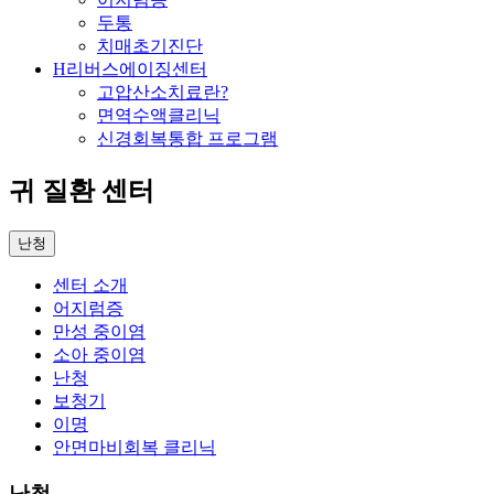
두통
치매초기진단
H리버스에이징센터
고압산소치료란?
면역수액클리닉
신경회복통합 프로그램
귀 질환 센터
난청
센터 소개
어지럼증
만성 중이염
소아 중이염
난청
보청기
이명
안면마비회복 클리닉
난청