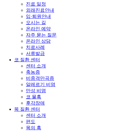
진료 일정
외래진료안내
입·퇴원안내
오시는 길
온라인 예약
자주 묻는 질문
온라인 상담
치료사례
서류발급
코 질환 센터
센터 소개
축농증
비중격만곡증
알레르기 비염
만성 비염
코 물혹
후각장애
목 질환 센터
센터 소개
편도
목의 혹